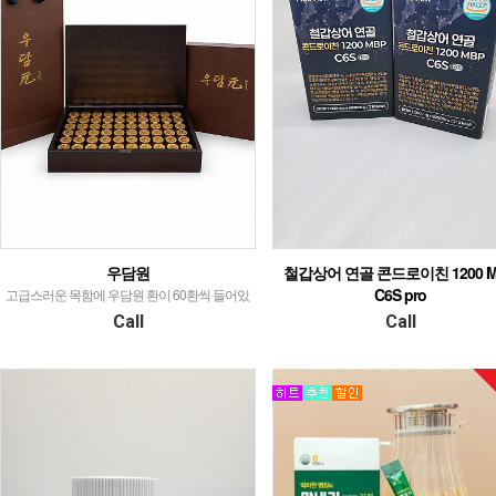
우담원
철갑상어 연골 콘드로이친 1200 M
C6S pro
고급스러운 목함에 우담원 환이 60환씩 들어있
는 구성입니다.
철갑상어 연골 1000mg 정제 PTP 포장입
Call
Call