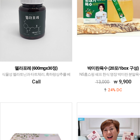
멜라포레 (600mgx30정)
박미란육수 (20포/1box 구성)
식물성 멜라토닌과 타트체리, 흑하랑상추를 베
NS홈쇼핑 쉐프 한식 명장 박미란 분말육
이스로한 제품입니다.
개소포장
Call
9,900
13,000
24% DC