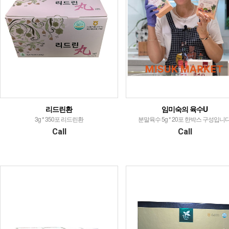
리드린환
임미숙의 육수U
3g * 350포 리드린환
분말육수 5g * 20포 한박스 구성입니다
Call
Call