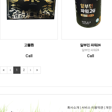
고뿔환
알부민 파워24
알부민 파워24
Call
Call
1
2
회사소개
|
서비스 이용약관
|
개인