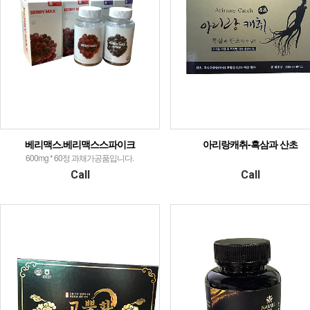
베리맥스.베리맥스스파이크
아리랑캐취-흑삼과 산초
600mg * 60정 과채가공품입니다.
Call
Call