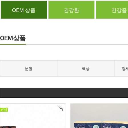
OEM 상품
건강환
건강즙
OEM상품
분말
액상
정제
New