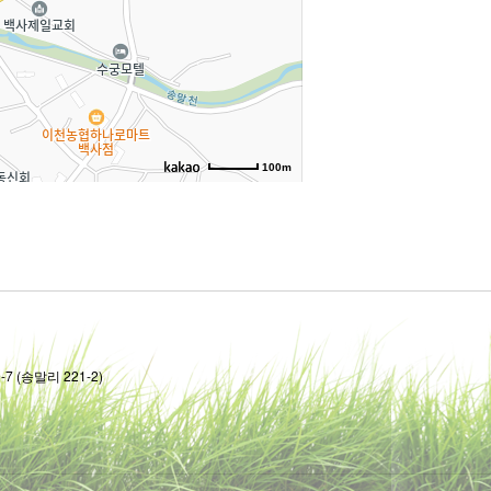
100m
7 (송말리 221-2)