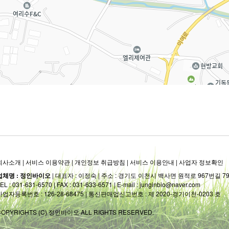
회사소개
|
서비스 이용약관
|
개인정보 취급방침
|
서비스 이용안내
|
사업자 정보확인
업체명 : 정인바이오
| 대표자 : 이정숙 | 주소 : 경기도 이천시 백사면 원적로 967번길 79-
EL : 031-631-6570 | FAX : 031-633-6571 | E-mail : junginbio@naver.com
사업자등록번호 : 126-28-68475 | 통신판매업신고번호 : 제 2020-경기이천-0203 호
COPYRIGHTS (C) 정인바이오 ALL RIGHTS RESERVED.